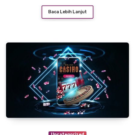
Baca Lebih Lanjut
Uncategorized