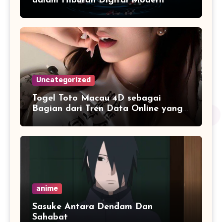
dalam Hiburan Digital Modern
Uncategorized
Togel Toto Macau 4D sebagai
Bagian dari Tren Data Online yang
Terus Berkembang
anime
Sasuke Antara Dendam Dan
Sahabat