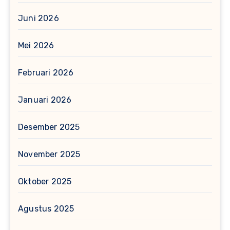
Juni 2026
Mei 2026
Februari 2026
Januari 2026
Desember 2025
November 2025
Oktober 2025
Agustus 2025