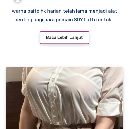
warna paito hk harian telah lama menjadi alat
penting bagi para pemain SDY Lotto untuk…
Baca Lebih Lanjut