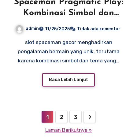
Spaceman Pragmatic Play:
Kombinasi Simbol dan
Bonus yang Menarik
admin
11/25/2025
Tidak ada komentar
slot spaceman gacor menghadirkan
pengalaman bermain yang unik, terutama
karena kombinasi simbol dan tema yang…
Baca Lebih Lanjut
Paginasi
1
2
3
pos
Laman Berikutnya »