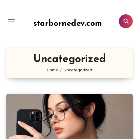
Lewati
ke
konten
starbornedev.com
Uncategorized
Home
Uncategorized