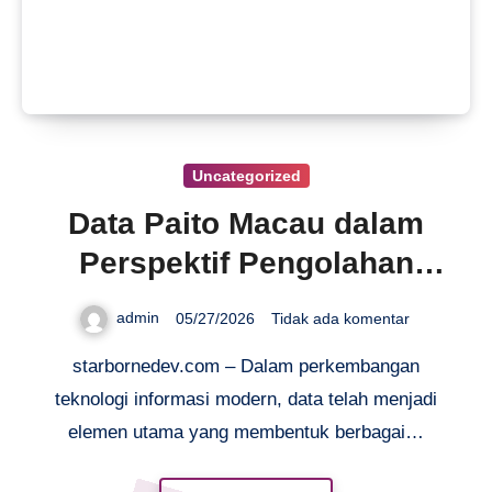
Uncategorized
Data Paito Macau dalam
Perspektif Pengolahan
Informasi Angka Digital
admin
05/27/2026
Tidak ada komentar
starbornedev.com – Dalam perkembangan
teknologi informasi modern, data telah menjadi
elemen utama yang membentuk berbagai…