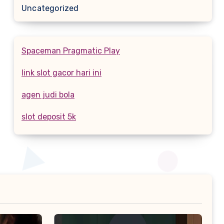
Uncategorized
Spaceman Pragmatic Play
link slot gacor hari ini
agen judi bola
slot deposit 5k