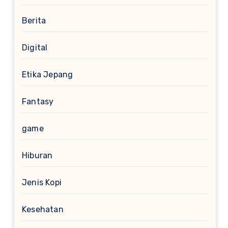
Berita
Digital
Etika Jepang
Fantasy
game
Hiburan
Jenis Kopi
Kesehatan