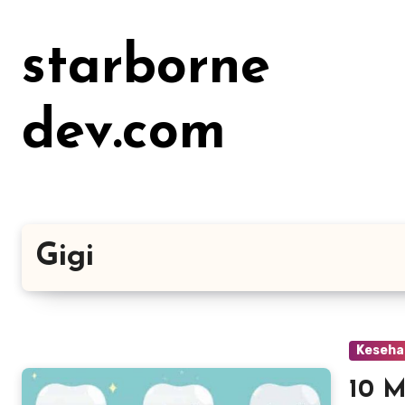
Lewati
ke
starborne
konten
dev.com
Gigi
Keseha
10 