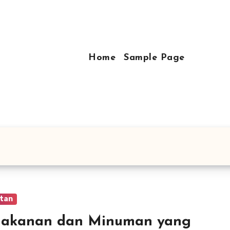
Home
Sample Page
tan
Makanan dan Minuman yang