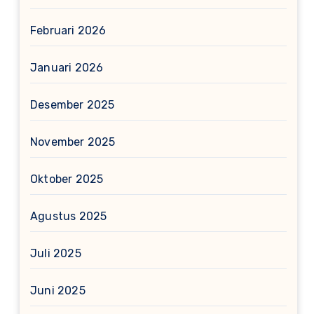
Februari 2026
Januari 2026
Desember 2025
November 2025
Oktober 2025
Agustus 2025
Juli 2025
Juni 2025