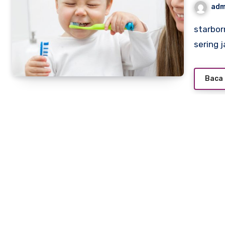
adm
starbornedev.com – Ngajarin anak buat rajin sikat gigi itu
sering 
Baca 