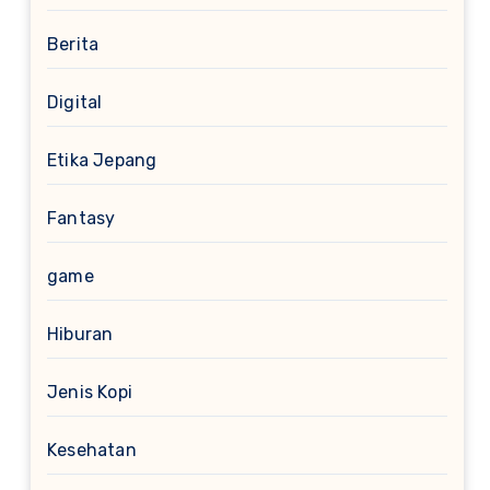
Berita
Digital
Etika Jepang
Fantasy
game
Hiburan
Jenis Kopi
Kesehatan