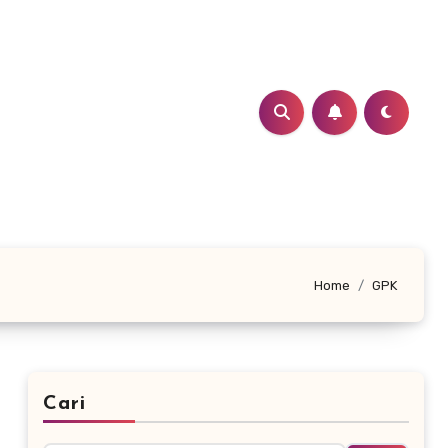
Home
GPK
Cari