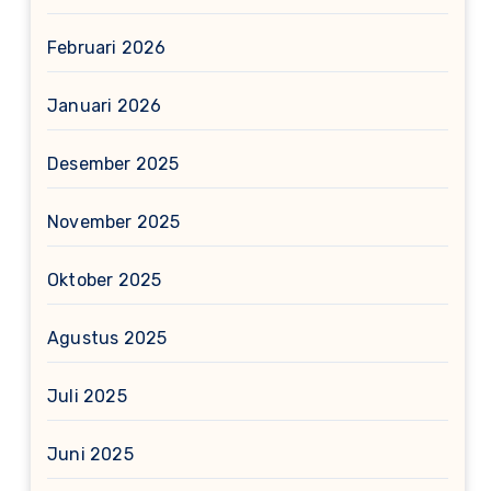
Februari 2026
Januari 2026
Desember 2025
November 2025
Oktober 2025
Agustus 2025
Juli 2025
Juni 2025