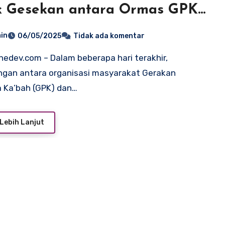
k Gesekan antara Ormas GPK
TNI di Magelang
in
06/05/2025
Tidak ada komentar
gan antara organisasi masyarakat Gerakan
 Ka’bah (GPK) dan…
Lebih Lanjut