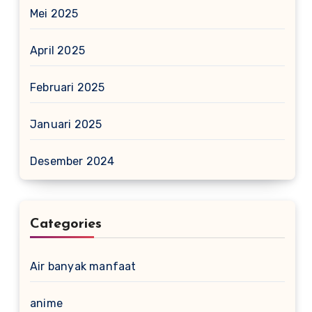
Mei 2025
April 2025
Februari 2025
Januari 2025
Desember 2024
Categories
Air banyak manfaat
anime