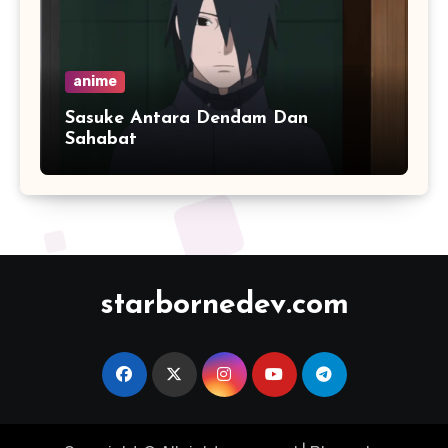
anime
Sasuke Antara Dendam Dan
Sahabat
starbornedev.com