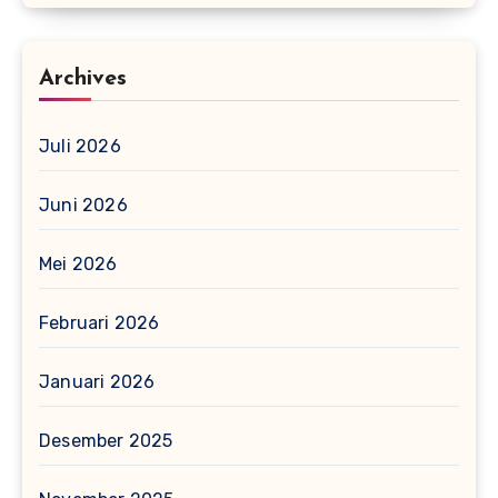
Archives
Juli 2026
Juni 2026
Mei 2026
Februari 2026
Januari 2026
Desember 2025