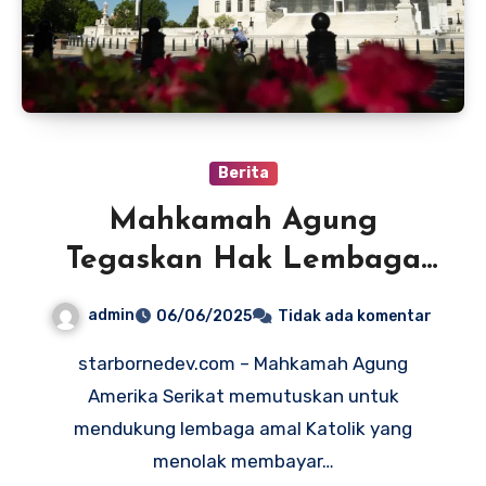
Berita
Mahkamah Agung
Tegaskan Hak Lembaga
Keagamaan Tolak Pajak
admin
06/06/2025
Tidak ada komentar
atas Dasar Iman
starbornedev.com – Mahkamah Agung
Amerika Serikat memutuskan untuk
mendukung lembaga amal Katolik yang
menolak membayar…