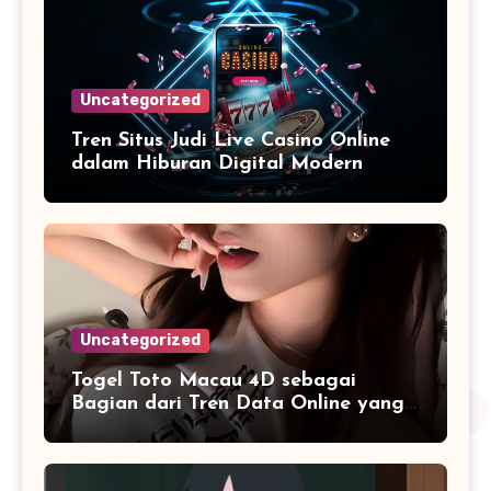
Uncategorized
Tren Situs Judi Live Casino Online
dalam Hiburan Digital Modern
Uncategorized
Togel Toto Macau 4D sebagai
Bagian dari Tren Data Online yang
Terus Berkembang