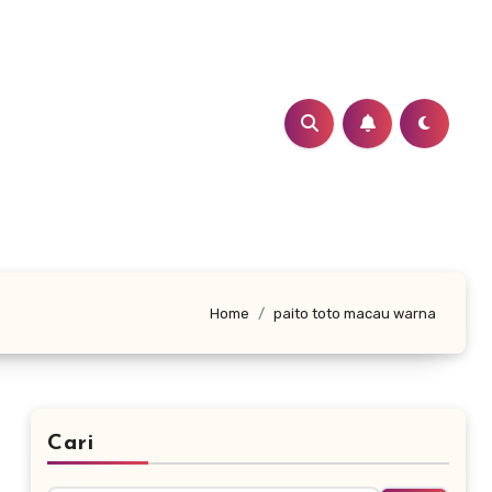
Home
paito toto macau warna
Cari