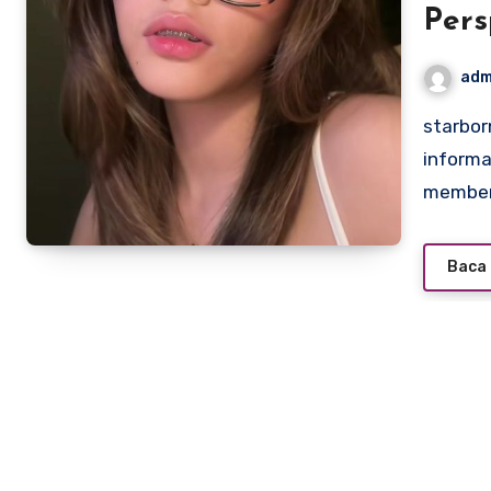
Pers
Angk
adm
starbornedev.com – Dalam perkembangan teknologi
informa
memben
Baca 