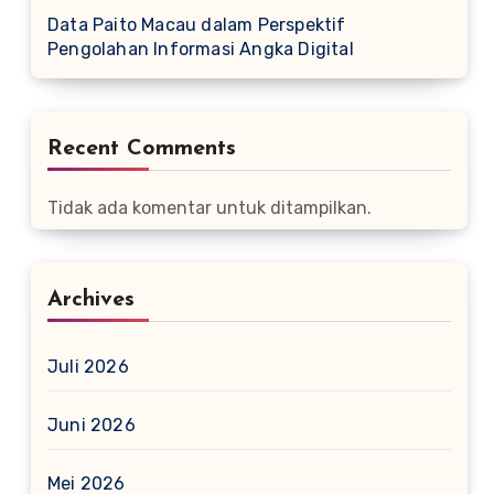
Data Paito Macau dalam Perspektif
Pengolahan Informasi Angka Digital
Recent Comments
Tidak ada komentar untuk ditampilkan.
Archives
Juli 2026
Juni 2026
Mei 2026