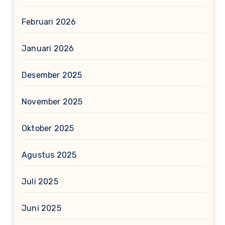
Februari 2026
Januari 2026
Desember 2025
November 2025
Oktober 2025
Agustus 2025
Juli 2025
Juni 2025