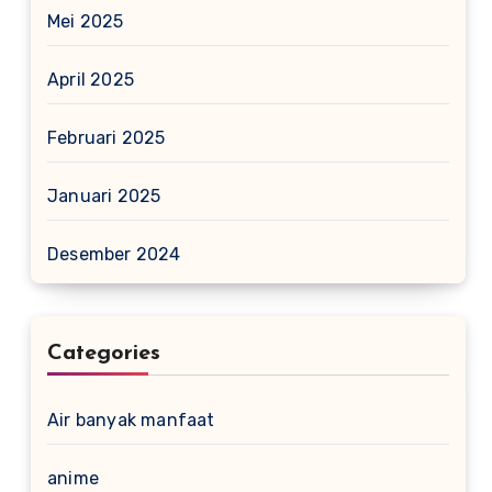
Mei 2025
April 2025
Februari 2025
Januari 2025
Desember 2024
Categories
Air banyak manfaat
anime