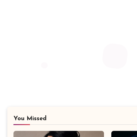
You Missed