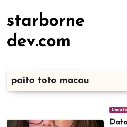
Lewati
ke
starborne
konten
dev.com
paito toto macau
Uncate
Data