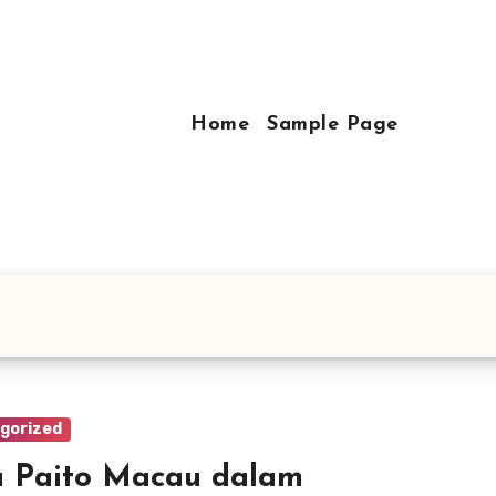
Home
Sample Page
gorized
 Paito Macau dalam