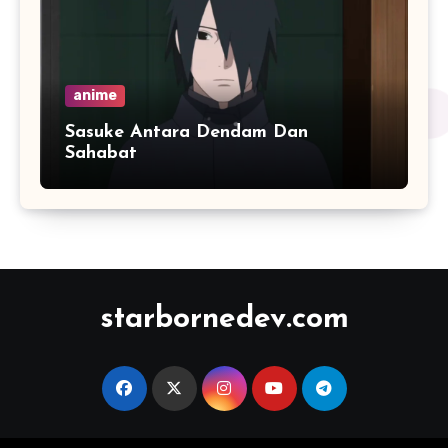
anime
Sasuke Antara Dendam Dan
Sahabat
starbornedev.com