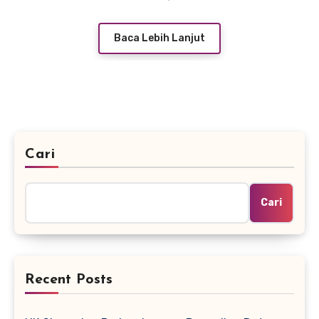
Baca Lebih Lanjut
Cari
Cari
Recent Posts