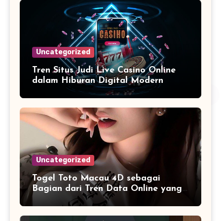
Uncategorized
Tren Situs Judi Live Casino Online
dalam Hiburan Digital Modern
Uncategorized
Togel Toto Macau 4D sebagai
Bagian dari Tren Data Online yang
Terus Berkembang