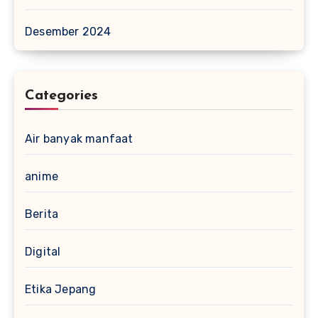
Desember 2024
Categories
Air banyak manfaat
anime
Berita
Digital
Etika Jepang