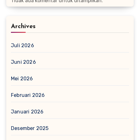
Tidak ada komentar untuk ditampilkan.
Archives
Juli 2026
Juni 2026
Mei 2026
Februari 2026
Januari 2026
Desember 2025