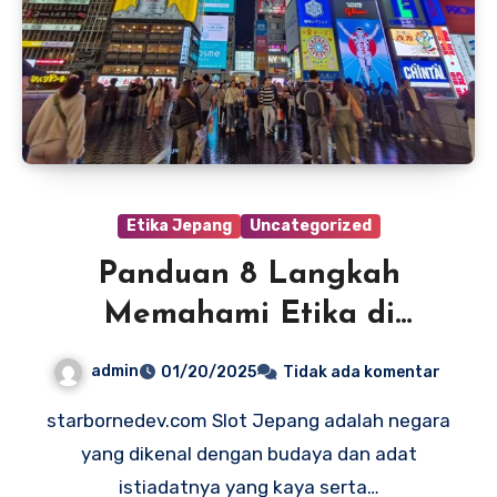
Etika Jepang
Uncategorized
Panduan 8 Langkah
Memahami Etika di
Jepang untuk Wisatawan
admin
01/20/2025
Tidak ada komentar
starbornedev.com Slot Jepang adalah negara
yang dikenal dengan budaya dan adat
istiadatnya yang kaya serta…