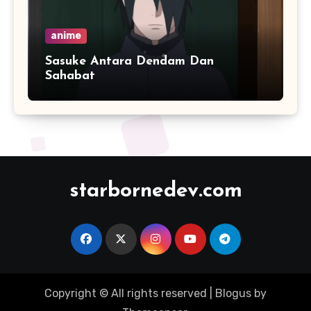
anime
Sasuke Antara Dendam Dan
Sahabat
starbornedev.com
Copyright © All rights reserved
|
Blogus
by