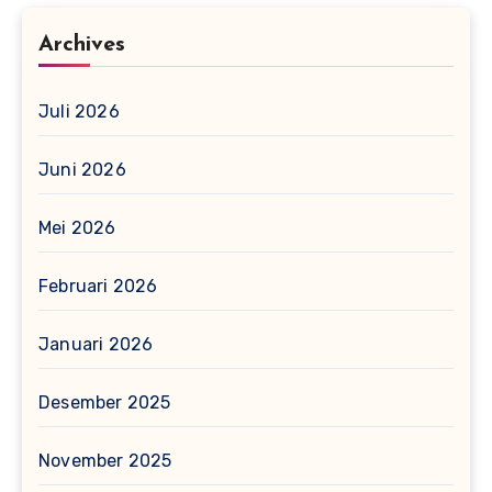
Archives
Juli 2026
Juni 2026
Mei 2026
Februari 2026
Januari 2026
Desember 2025
November 2025