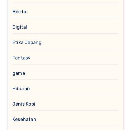
Berita
Digital
Etika Jepang
Fantasy
game
Hiburan
Jenis Kopi
Kesehatan