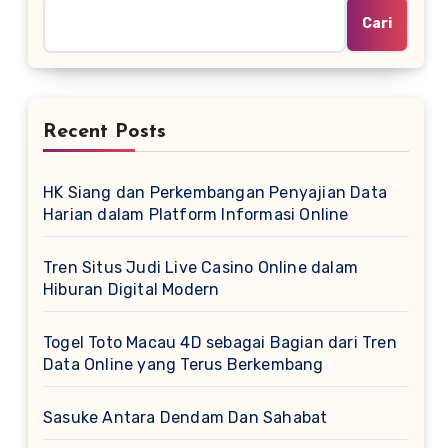
Cari
Recent Posts
HK Siang dan Perkembangan Penyajian Data
Harian dalam Platform Informasi Online
Tren Situs Judi Live Casino Online dalam
Hiburan Digital Modern
Togel Toto Macau 4D sebagai Bagian dari Tren
Data Online yang Terus Berkembang
Sasuke Antara Dendam Dan Sahabat