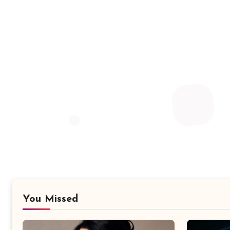
You Missed