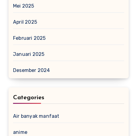
Mei 2025
April 2025
Februari 2025
Januari 2025
Desember 2024
Categories
Air banyak manfaat
anime