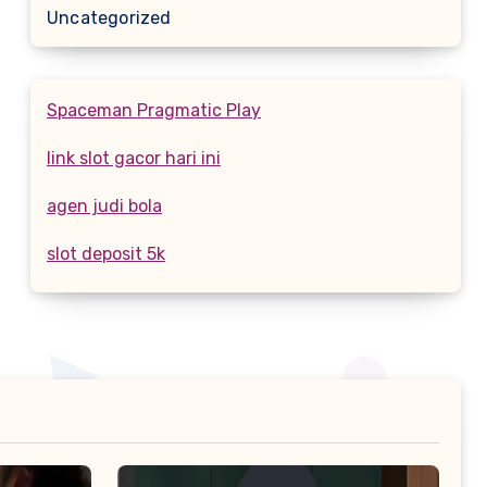
Uncategorized
Spaceman Pragmatic Play
link slot gacor hari ini
agen judi bola
slot deposit 5k