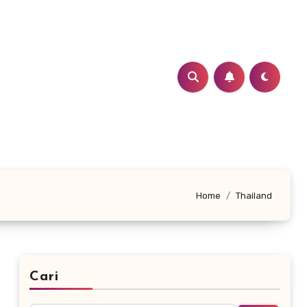
Home
Thailand
Cari