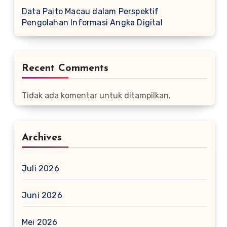
Data Paito Macau dalam Perspektif
Pengolahan Informasi Angka Digital
Recent Comments
Tidak ada komentar untuk ditampilkan.
Archives
Juli 2026
Juni 2026
Mei 2026