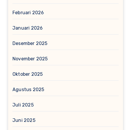
Februari 2026
Januari 2026
Desember 2025
November 2025
Oktober 2025
Agustus 2025
Juli 2025
Juni 2025