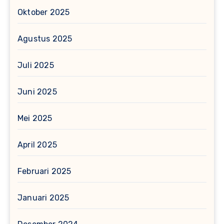
Oktober 2025
Agustus 2025
Juli 2025
Juni 2025
Mei 2025
April 2025
Februari 2025
Januari 2025