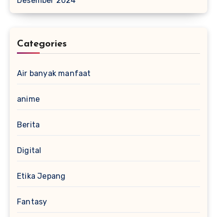
Desember 2024
Categories
Air banyak manfaat
anime
Berita
Digital
Etika Jepang
Fantasy