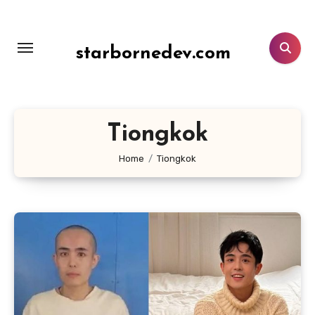
Lewati
ke
konten
starbornedev.com
Tiongkok
Home
Tiongkok