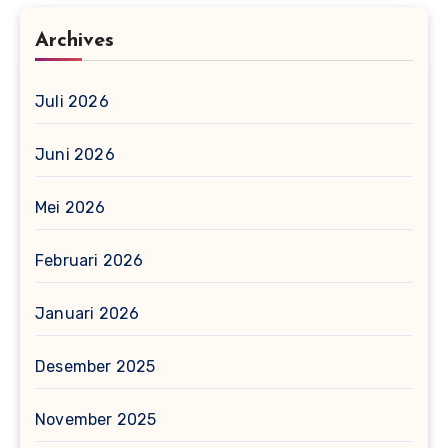
Archives
Juli 2026
Juni 2026
Mei 2026
Februari 2026
Januari 2026
Desember 2025
November 2025