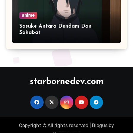
anime
Sasuke Antara Dendam Dan
Sahabat
starbornedev.com
Copyright © All rights reserved
|
Blogus
by