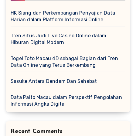
HK Siang dan Perkembangan Penyajian Data
Harian dalam Platform Informasi Online
Tren Situs Judi Live Casino Online dalam
Hiburan Digital Modern
Togel Toto Macau 4D sebagai Bagian dari Tren
Data Online yang Terus Berkembang
Sasuke Antara Dendam Dan Sahabat
Data Paito Macau dalam Perspektif Pengolahan
Informasi Angka Digital
Recent Comments