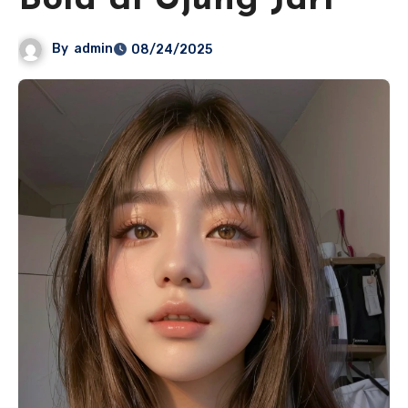
Bola di Ujung Jari
By
admin
08/24/2025