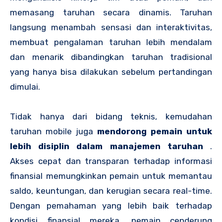
memasang taruhan secara dinamis. Taruhan
langsung menambah sensasi dan interaktivitas,
membuat pengalaman taruhan lebih mendalam
dan menarik dibandingkan taruhan tradisional
yang hanya bisa dilakukan sebelum pertandingan
dimulai.
Tidak hanya dari bidang teknis, kemudahan
taruhan mobile juga
mendorong pemain untuk
lebih disiplin dalam manajemen taruhan
.
Akses cepat dan transparan terhadap informasi
finansial memungkinkan pemain untuk memantau
saldo, keuntungan, dan kerugian secara real-time.
Dengan pemahaman yang lebih baik terhadap
kondisi finansial mereka, pemain cenderung